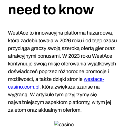
need to know
WestAce to innowacyjna platforma hazardowa,
która zadebiutowała w 2026 roku i od tego czasu
przyciąga graczy swoją szeroką ofertą gier oraz
atrakcyjnymi bonusami. W 2023 roku WestAce
kontynuuje swoją misję oferowania wyjątkowych
doświadczeń poprzez różnorodne promocje i
możliwości, a także dzięki stronie
westace-
casino.com.pl
, która zwiększa szanse na
wygraną. W artykule tym przyjrzymy się
najważniejszym aspektom platformy, w tym jej
zaletom oraz aktualnym ofertom.