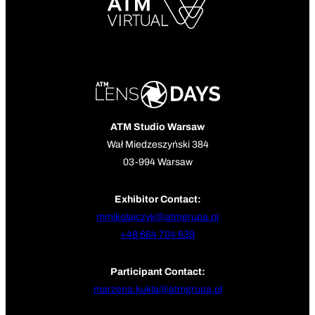
ATM Studio Warsaw
Wał Miedzeszyński 384
03-994 Warsaw
Exhibitor Contact:
mmikolajczyk@atmgrupa.pl
+48 664 704 639
Participant Contact:
marzena.kukla@atmgrupa.pl