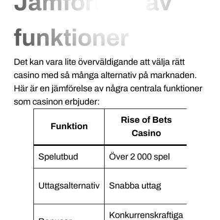
Jämförelse av
funktioner
Det kan vara lite överväldigande att välja rätt
casino med så många alternativ på marknaden.
Här är en jämförelse av några centrala funktioner
som casinon erbjuder:
Rise of Bets
Funktion
Com
Casino
Spelutbud
Över 2 000 spel
1 200 s
Uttagsalternativ
Snabba uttag
Standa
Konkurrenskraftiga
Standa