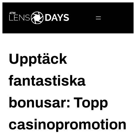
Skip
to
content
Upptäck
fantastiska
bonusar: Topp
casinopromotion