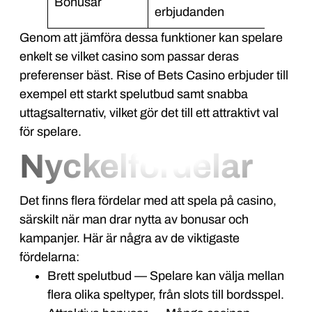
Bonusar
erbjudanden
välkom
Genom att jämföra dessa funktioner kan spelare
enkelt se vilket casino som passar deras
preferenser bäst. Rise of Bets Casino erbjuder till
exempel ett starkt spelutbud samt snabba
uttagsalternativ, vilket gör det till ett attraktivt val
för spelare.
Nyckelfördelar
Det finns flera fördelar med att spela på casino,
särskilt när man drar nytta av bonusar och
kampanjer. Här är några av de viktigaste
fördelarna:
Brett spelutbud — Spelare kan välja mellan
flera olika speltyper, från slots till bordsspel.