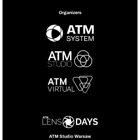
Organizers
ATM Studio Warsaw