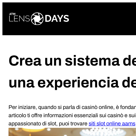
Skip
to
content
Crea un sistema de
una experiencia de
Per iniziare, quando si parla di casinò online, è fondame
articolo ti offre informazioni essenziali sui casinò e s
appassionato di slot, puoi trovare
siti slot online aams