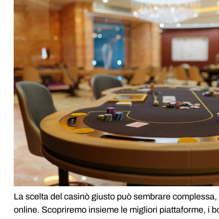
La scelta del casinò giusto può sembrare complessa,
online. Scopriremo insieme le migliori piattaforme, i b