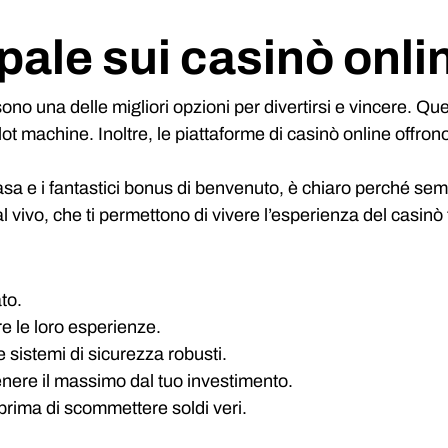
ale sui casinò onli
ono una delle migliori opzioni per divertirsi e vincere. Que
 slot machine. Inoltre, le piattaforme di casinò online off
 e i fantastici bonus di benvenuto, è chiaro perché sempr
 vivo, che ti permettono di vivere l’esperienza del casinò 
to.
re le loro esperienze.
e sistemi di sicurezza robusti.
enere il massimo dal tuo investimento.
a prima di scommettere soldi veri.