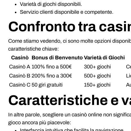
Varietà di giochi disponibili.
Servizio clienti disponibile e competente.
Confronto tra casi
Come stiamo vedendo, ci sono molte opzioni disponibil
caratteristiche chiave:
Casinò
Bonus di Benvenuto
Varietà di Giochi
Casinò A
100% fino a 500€
300+ giochi
Ce
Casinò B
200% fino a 300€
500+ giochi
L
Casinò C
50 giri gratuiti
150+ giochi
Au
Caratteristiche e 
In altre parole, scegliere un casinò online non signifi
gioco ancora più piacevole:
Interfaccia intuitiva che facilita la navigazione.