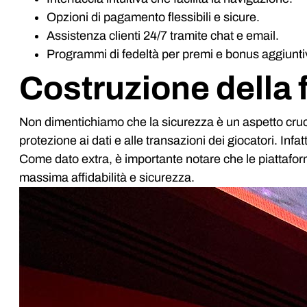
Opzioni di pagamento flessibili e sicure.
Assistenza clienti 24/7 tramite chat e email.
Programmi di fedeltà per premi e bonus aggiuntiv
Costruzione della f
Non dimentichiamo che la sicurezza è un aspetto cruci
protezione ai dati e alle transazioni dei giocatori. Infa
Come dato extra, è importante notare che le piattaform
massima affidabilità e sicurezza.