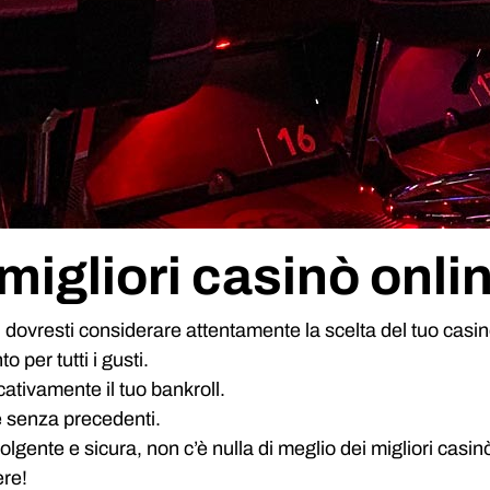
migliori casinò online
dovresti considerare attentamente la scelta del tuo casin
 per tutti i gusti.
ativamente il tuo bankroll.
è senza precedenti.
gente e sicura, non c’è nulla di meglio dei migliori casinò o
ere!