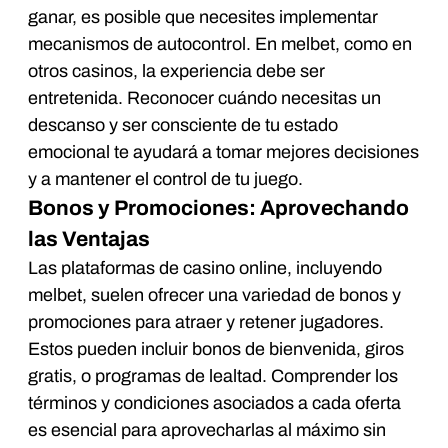
ganar, es posible que necesites implementar
mecanismos de autocontrol. En melbet, como en
otros casinos, la experiencia debe ser
entretenida. Reconocer cuándo necesitas un
descanso y ser consciente de tu estado
emocional te ayudará a tomar mejores decisiones
y a mantener el control de tu juego.
Bonos y Promociones: Aprovechando
las Ventajas
Las plataformas de casino online, incluyendo
melbet, suelen ofrecer una variedad de bonos y
promociones para atraer y retener jugadores.
Estos pueden incluir bonos de bienvenida, giros
gratis, o programas de lealtad. Comprender los
términos y condiciones asociados a cada oferta
es esencial para aprovecharlas al máximo sin