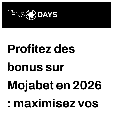
Skip
to
content
Profitez des
bonus sur
Mojabet en 2026
: maximisez vos