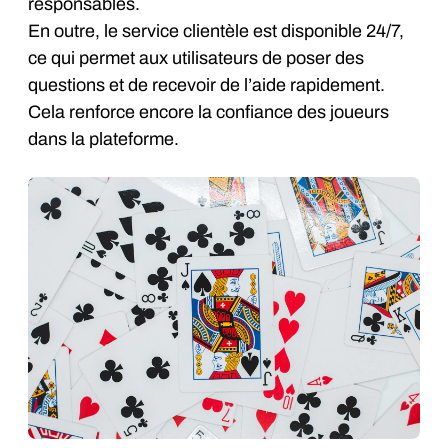
responsables.
En outre, le service clientèle est disponible 24/7,
ce qui permet aux utilisateurs de poser des
questions et de recevoir de l’aide rapidement.
Cela renforce encore la confiance des joueurs
dans la plateforme.