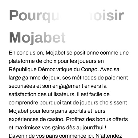
Pourquoi choisir
Mojabet
En conclusion, Mojabet se positionne comme une
plateforme de choix pour les joueurs en
République Démocratique du Congo. Avec sa
large gamme de jeux, ses méthodes de paiement
sécurisées et son engagement envers la
satisfaction des utilisateurs, il est facile de
comprendre pourquoi tant de joueurs choisissent
Mojabet pour leurs paris sportifs et leurs
expériences de casino. Profitez des bonus offerts
et maximisez vos gains dès aujourd’hui !
L’avenir de vos paris commence ici. N’attendez