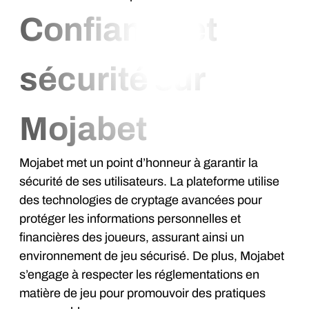
Confiance et
sécurité sur
Mojabet
Mojabet met un point d’honneur à garantir la
sécurité de ses utilisateurs. La plateforme utilise
des technologies de cryptage avancées pour
protéger les informations personnelles et
financières des joueurs, assurant ainsi un
environnement de jeu sécurisé. De plus, Mojabet
s’engage à respecter les réglementations en
matière de jeu pour promouvoir des pratiques