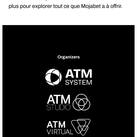
plus pour explorer tout ce que Mojabet a à offrir.
Organizers