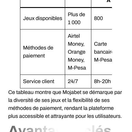
A
Plus de
Jeux disponibles
800
9
1 000
Airtel
Money,
Carte
Méthodes de
C
Orange
bancaire,
paiement
b
Money,
M-Pesa
M-Pesa
Service client
24/7
8h-20h
1
Ce tableau montre que Mojabet se démarque par
la diversité de ses jeux et la flexibilité de ses
méthodes de paiement, rendant la plateforme
plus accessible et attrayante pour les utilisateurs.
Avantages clés