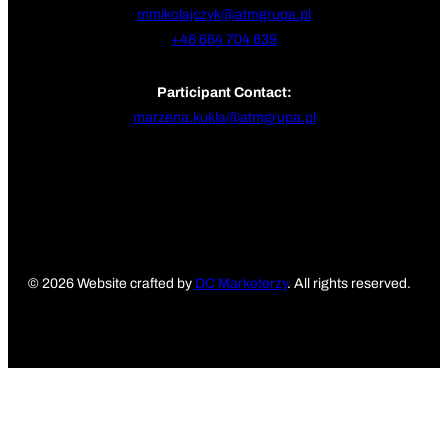
mmikolajczyk@atmgrupa.pl
+48 664 704 639
Participant Contact:
marzena.kukla@atmgrupa.pl
© 2026 Website crafted by
DC Marketerzy
. All rights reserved.