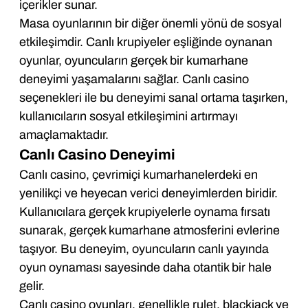
içerikler sunar.
Masa oyunlarının bir diğer önemli yönü de sosyal
etkileşimdir. Canlı krupiyeler eşliğinde oynanan
oyunlar, oyuncuların gerçek bir kumarhane
deneyimi yaşamalarını sağlar. Canlı casino
seçenekleri ile bu deneyimi sanal ortama taşırken,
kullanıcıların sosyal etkileşimini artırmayı
amaçlamaktadır.
Canlı Casino Deneyimi
Canlı casino, çevrimiçi kumarhanelerdeki en
yenilikçi ve heyecan verici deneyimlerden biridir.
Kullanıcılara gerçek krupiyelerle oynama fırsatı
sunarak, gerçek kumarhane atmosferini evlerine
taşıyor. Bu deneyim, oyuncuların canlı yayında
oyun oynaması sayesinde daha otantik bir hale
gelir.
Canlı casino oyunları, genellikle rulet, blackjack ve