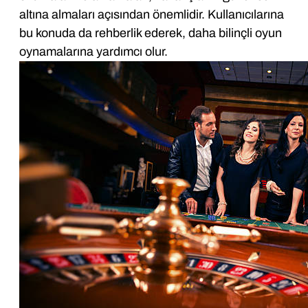
altına almaları açısından önemlidir. Kullanıcılarına
bu konuda da rehberlik ederek, daha bilinçli oyun
oynamalarına yardımcı olur.