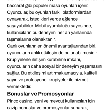
baccarat gibi popüler masa oyunları içerir.
Oyuncular, bu oyunları farklı platformlardan
oynayarak, istedikleri yerde eğlence
yaşayabilirler. Mobil uyumluluğu sayesinde,
kullanıcıların bu deneyimi her an yanlarında
taşımalarına olanak tanır.
Canlı oyunların en önemli avantajlarından biri,
oyuncuların anlık etkileşimde bulunabilmesidir.
Krupiyelerle iletişim kurabilme imkanı,
oyuncuların daha sosyal bir deneyim yaşamasını
sağlar. Bu etkileşimi artırmak amacıyla, kaliteli
yayın ve profesyonel krupiyeler ile hizmet
vermektedir.
Bonuslar ve Promosyonlar
Pinco casino, yeni ve mevcut kullanıcıları için
cazip bonuslar ve promosyonlar sunarak,