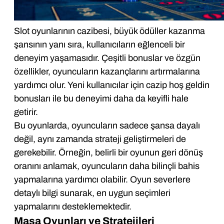
Slot oyunlarının cazibesi, büyük ödüller kazanma
şansının yanı sıra, kullanıcıların eğlenceli bir
deneyim yaşamasıdır. Çeşitli bonuslar ve özgün
özellikler, oyuncuların kazançlarını artırmalarına
yardımcı olur. Yeni kullanıcılar için cazip hoş geldin
bonusları ile bu deneyimi daha da keyifli hale
getirir.
Bu oyunlarda, oyuncuların sadece şansa dayalı
değil, aynı zamanda strateji geliştirmeleri de
gerekebilir. Örneğin, belirli bir oyunun geri dönüş
oranını anlamak, oyuncuların daha bilinçli bahis
yapmalarına yardımcı olabilir. Oyun severlere
detaylı bilgi sunarak, en uygun seçimleri
yapmalarını desteklemektedir.
Masa Oyunları ve Stratejileri