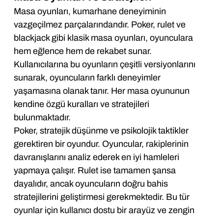
Masa oyunları, kumarhane deneyiminin
vazgeçilmez parçalarındandır. Poker, rulet ve
blackjack gibi klasik masa oyunları, oyunculara
hem eğlence hem de rekabet sunar.
Kullanıcılarına bu oyunların çeşitli versiyonlarını
sunarak, oyuncuların farklı deneyimler
yaşamasına olanak tanır. Her masa oyununun
kendine özgü kuralları ve stratejileri
bulunmaktadır.
Poker, stratejik düşünme ve psikolojik taktikler
gerektiren bir oyundur. Oyuncular, rakiplerinin
davranışlarını analiz ederek en iyi hamleleri
yapmaya çalışır. Rulet ise tamamen şansa
dayalıdır, ancak oyuncuların doğru bahis
stratejilerini geliştirmesi gerekmektedir. Bu tür
oyunlar için kullanıcı dostu bir arayüz ve zengin