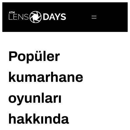
Skip
to
content
Popüler
kumarhane
oyunları
hakkında