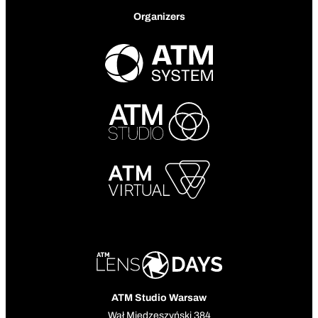
Organizers
ATM Studio Warsaw
Wał Miedzeszyński 384