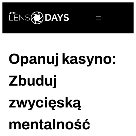
Skip
to
content
Opanuj kasyno:
Zbuduj
zwycięską
mentalność