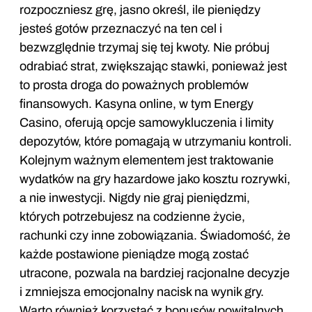
rozpoczniesz grę, jasno określ, ile pieniędzy
jesteś gotów przeznaczyć na ten cel i
bezwzględnie trzymaj się tej kwoty. Nie próbuj
odrabiać strat, zwiększając stawki, ponieważ jest
to prosta droga do poważnych problemów
finansowych. Kasyna online, w tym Energy
Casino, oferują opcje samowykluczenia i limity
depozytów, które pomagają w utrzymaniu kontroli.
Kolejnym ważnym elementem jest traktowanie
wydatków na gry hazardowe jako kosztu rozrywki,
a nie inwestycji. Nigdy nie graj pieniędzmi,
których potrzebujesz na codzienne życie,
rachunki czy inne zobowiązania. Świadomość, że
każde postawione pieniądze mogą zostać
utracone, pozwala na bardziej racjonalne decyzje
i zmniejsza emocjonalny nacisk na wynik gry.
Warto również korzystać z bonusów powitalnych,