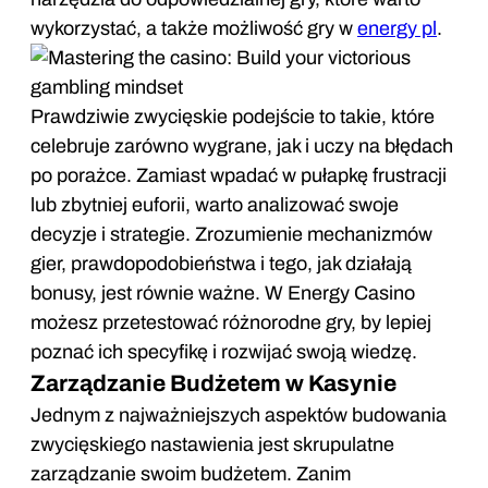
wykorzystać, a także możliwość gry w
energy pl
.
Prawdziwie zwycięskie podejście to takie, które
celebruje zarówno wygrane, jak i uczy na błędach
po porażce. Zamiast wpadać w pułapkę frustracji
lub zbytniej euforii, warto analizować swoje
decyzje i strategie. Zrozumienie mechanizmów
gier, prawdopodobieństwa i tego, jak działają
bonusy, jest równie ważne. W Energy Casino
możesz przetestować różnorodne gry, by lepiej
poznać ich specyfikę i rozwijać swoją wiedzę.
Zarządzanie Budżetem w Kasynie
Jednym z najważniejszych aspektów budowania
zwycięskiego nastawienia jest skrupulatne
zarządzanie swoim budżetem. Zanim