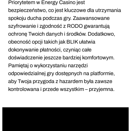
Priorytetem w Energy Casino jest
bezpieczeństwo, co jest kluczowe dla utrzymania
spokoju ducha podczas gry. Zaawansowane
szyfrowanie i zgodność z RODO gwarantują
ochronę Twoich danych i środków. Dodatkowo,
obecność opcji takich jak BLIK ułatwia
dokonywanie płatności, czyniąc całe
doświadczenie jeszcze bardziej komfortowym.
Pamiętaj o wykorzystaniu narzędzi
odpowiedzialnej gry dostępnych na platformie,
aby Twoja przygoda z hazardem była zawsze
kontrolowana i przede wszystkim – przyjemna.