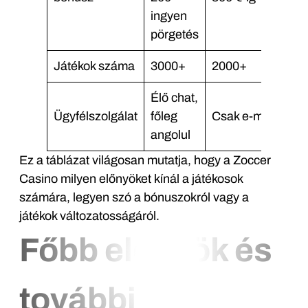
ingyen
pörgetés
Játékok száma
3000+
2000+
1
Élő chat,
Ügyfélszolgálat
főleg
Csak e-mail
Él
angolul
Ez a táblázat világosan mutatja, hogy a Zoccer
Casino milyen előnyöket kínál a játékosok
számára, legyen szó a bónuszokról vagy a
játékok változatosságáról.
Főbb előnyök és
további