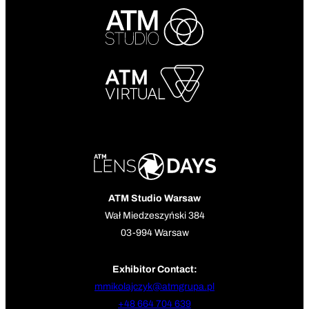
ATM Studio Warsaw
Wał Miedzeszyński 384
03-994 Warsaw
Exhibitor Contact:
mmikolajczyk@atmgrupa.pl
+48 664 704 639