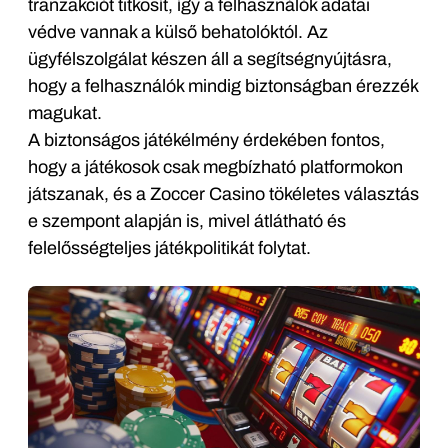
tranzakciót titkosít, így a felhasználók adatai
védve vannak a külső behatolóktól. Az
ügyfélszolgálat készen áll a segítségnyújtásra,
hogy a felhasználók mindig biztonságban érezzék
magukat.
A biztonságos játékélmény érdekében fontos,
hogy a játékosok csak megbízható platformokon
játszanak, és a Zoccer Casino tökéletes választás
e szempont alapján is, mivel átlátható és
felelősségteljes játékpolitikát folytat.