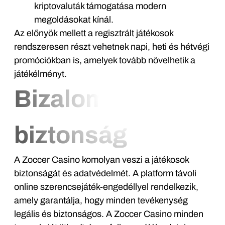
kriptovaluták támogatása modern
megoldásokat kínál.
Az előnyök mellett a regisztrált játékosok
rendszeresen részt vehetnek napi, heti és hétvégi
promóciókban is, amelyek tovább növelhetik a
játékélményt.
Bizalom és
biztonság
A Zoccer Casino komolyan veszi a játékosok
biztonságát és adatvédelmét. A platform távoli
online szerencsejáték-engedéllyel rendelkezik,
amely garantálja, hogy minden tevékenység
legális és biztonságos. A Zoccer Casino minden