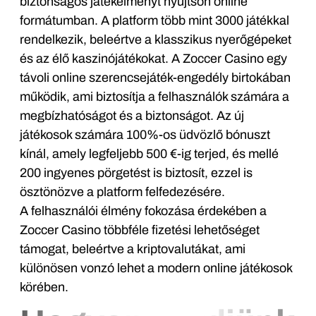
biztonságos játékélményt nyújtson online
formátumban. A platform több mint 3000 játékkal
rendelkezik, beleértve a klasszikus nyerőgépeket
és az élő kaszinójátékokat. A Zoccer Casino egy
távoli online szerencsejáték-engedély birtokában
működik, ami biztosítja a felhasználók számára a
megbízhatóságot és a biztonságot. Az új
játékosok számára 100%-os üdvözlő bónuszt
kínál, amely legfeljebb 500 €-ig terjed, és mellé
200 ingyenes pörgetést is biztosít, ezzel is
ösztönözve a platform felfedezésére.
A felhasználói élmény fokozása érdekében a
Zoccer Casino többféle fizetési lehetőséget
támogat, beleértve a kriptovalutákat, ami
különösen vonzó lehet a modern online játékosok
körében.