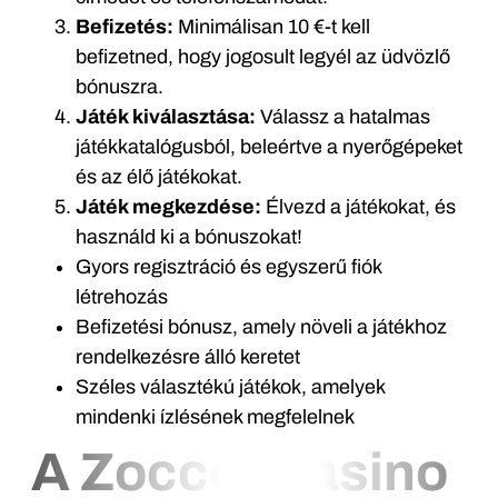
Befizetés:
Minimálisan 10 €-t kell
befizetned, hogy jogosult legyél az üdvözlő
bónuszra.
Játék kiválasztása:
Válassz a hatalmas
játékkatalógusból, beleértve a nyerőgépeket
és az élő játékokat.
Játék megkezdése:
Élvezd a játékokat, és
használd ki a bónuszokat!
Gyors regisztráció és egyszerű fiók
létrehozás
Befizetési bónusz, amely növeli a játékhoz
rendelkezésre álló keretet
Széles választékú játékok, amelyek
mindenki ízlésének megfelelnek
A Zoccer Casino