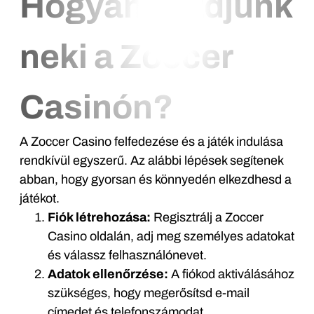
Hogyan kezdjünk
neki a Zoccer
Casinón?
A Zoccer Casino felfedezése és a játék indulása
rendkívül egyszerű. Az alábbi lépések segítenek
abban, hogy gyorsan és könnyedén elkezdhesd a
játékot.
Fiók létrehozása:
Regisztrálj a Zoccer
Casino oldalán, adj meg személyes adatokat
és válassz felhasználónevet.
Adatok ellenőrzése:
A fiókod aktiválásához
szükséges, hogy megerősítsd e-mail
címedet és telefonszámodat.