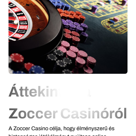
Áttekintés a
Zoccer Casinóról
A Zoccer Casino célja, hogy élményszerű és