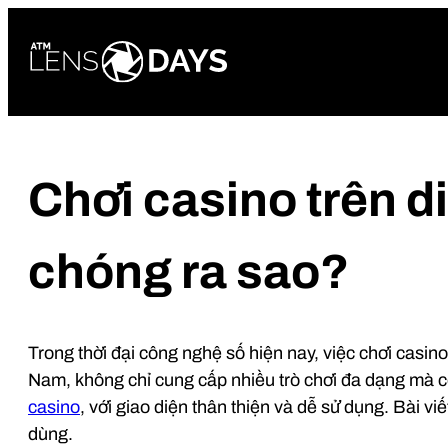
Skip
to
content
Chơi casino trên d
chóng ra sao?
Trong thời đại công nghệ số hiện nay, việc chơi casino
Nam, không chỉ cung cấp nhiều trò chơi đa dạng mà cò
casino
, với giao diện thân thiện và dễ sử dụng. Bài 
dùng.