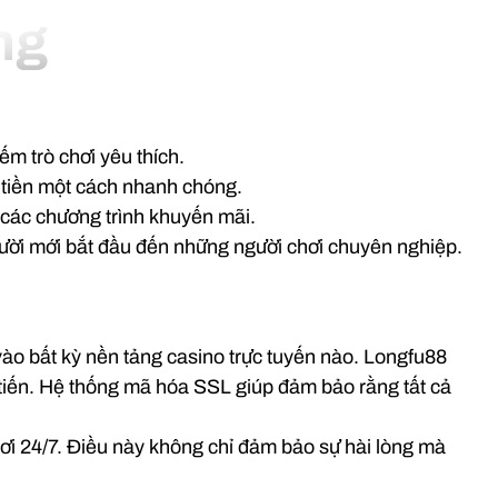
ng
ếm trò chơi yêu thích.
 tiền một cách nhanh chóng.
 các chương trình khuyến mãi.
 người mới bắt đầu đến những người chơi chuyên nghiệp.
vào bất kỳ nền tảng casino trực tuyến nào. Longfu88
 tiến. Hệ thống mã hóa SSL giúp đảm bảo rằng tất cả
ơi 24/7. Điều này không chỉ đảm bảo sự hài lòng mà