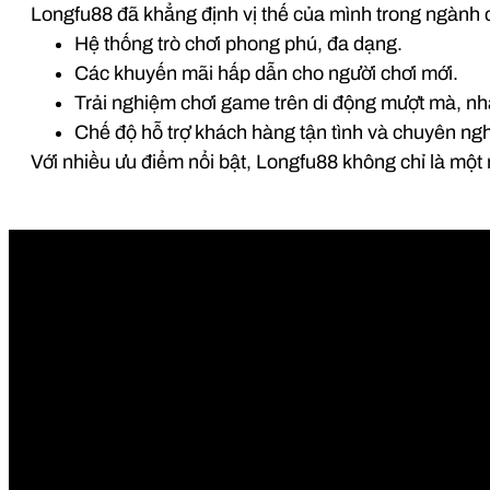
Longfu88 đã khẳng định vị thế của mình trong ngành c
Hệ thống trò chơi phong phú, đa dạng.
Các khuyến mãi hấp dẫn cho người chơi mới.
Trải nghiệm chơi game trên di động mượt mà, n
Chế độ hỗ trợ khách hàng tận tình và chuyên ngh
Với nhiều ưu điểm nổi bật, Longfu88 không chỉ là một 