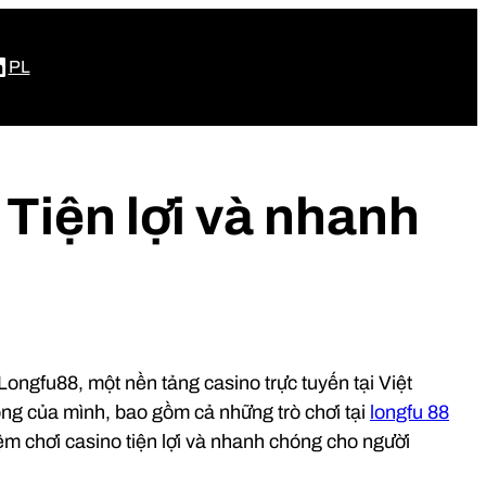
book
tagram
inkedIn
PL
 Tiện lợi và nhanh
 Longfu88, một nền tảng casino trực tuyến tại Việt
ộng của mình, bao gồm cả những trò chơi tại
longfu 88
ệm chơi casino tiện lợi và nhanh chóng cho người