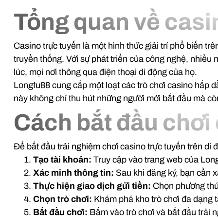
Tổng quan về casi
Casino trực tuyến là một hình thức giải trí phổ biến 
truyền thống. Với sự phát triển của công nghệ, nhiều n
lúc, mọi nơi thông qua điện thoại di động của họ.
Longfu88 cung cấp một loạt các trò chơi casino hấp d
này không chỉ thu hút những người mới bắt đầu mà cò
Cách bắt đầu chơi 
Để bắt đầu trải nghiệm chơi casino trực tuyến trên di 
Tạo tài khoản:
Truy cập vào trang web của Longf
Xác minh thông tin:
Sau khi đăng ký, bạn cần x
Thực hiện giao dịch gửi tiền:
Chọn phương thức 
Chọn trò chơi:
Khám phá kho trò chơi đa dạng tạ
Bắt đầu chơi:
Bấm vào trò chơi và bắt đầu trải 