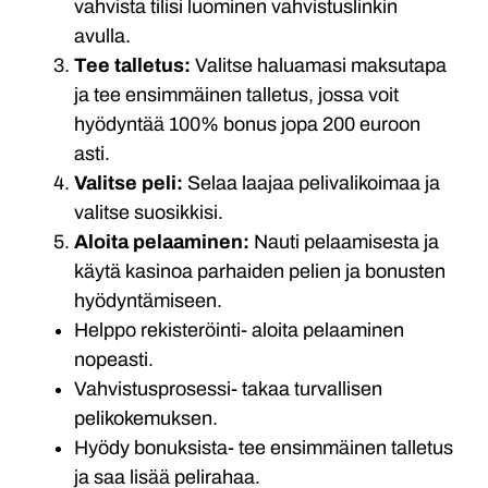
vahvista tilisi luominen vahvistuslinkin
avulla.
Tee talletus:
Valitse haluamasi maksutapa
ja tee ensimmäinen talletus, jossa voit
hyödyntää 100% bonus jopa 200 euroon
asti.
Valitse peli:
Selaa laajaa pelivalikoimaa ja
valitse suosikkisi.
Aloita pelaaminen:
Nauti pelaamisesta ja
käytä kasinoa parhaiden pelien ja bonusten
hyödyntämiseen.
Helppo rekisteröinti- aloita pelaaminen
nopeasti.
Vahvistusprosessi- takaa turvallisen
pelikokemuksen.
Hyödy bonuksista- tee ensimmäinen talletus
ja saa lisää pelirahaa.