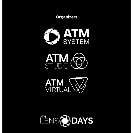
Organizers