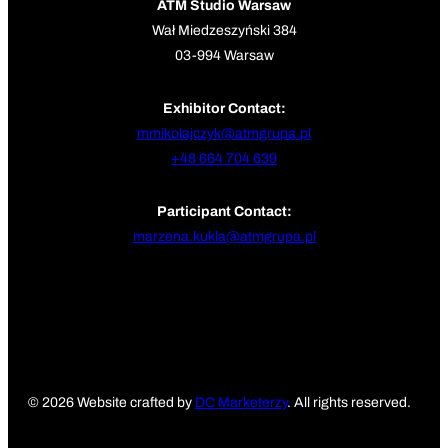
ATM Studio Warsaw
Wał Miedzeszyński 384
03-994 Warsaw
Exhibitor Contact:
mmikolajczyk@atmgrupa.pl
+48 664 704 639
Participant Contact:
marzena.kukla@atmgrupa.pl
© 2026 Website crafted by
DC Marketerzy
. All rights reserved.