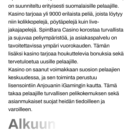
on suunniteltu erityisesti suomalaisille pelaajille.
Kasino tarjoaa yli 9000 erilaista peliä, joista löytyy
niin kolikkopelejä, pöytäpelejä kuin live-
jakajapelejä. SpinBara Casino korostaa turvallista
ja sujuvaa peliympäristöä, ja asiakaspalvelu on
tavoitettavissa ympäri vuorokauden. Tämän
lisäksi kasino tarjoaa houkuttelevia bonuksia sekä
tervetuloetua uusille pelaajille.
Kasino on saanut voimakkaan suosion pelaajien
keskuudessa, ja sen toiminta perustuu
lisensointiin Anjouanin iGamingin kautta. Tämä
takaa pelaajille turvallisen pelikokemuksen sekä
asianmukaiset suojat heidän tiedoilleen ja
varoilleen.
Alkuun