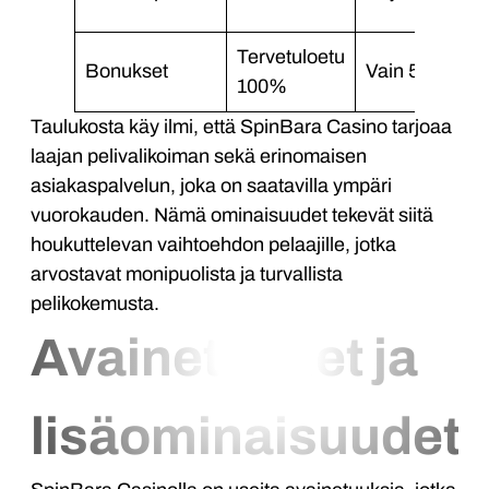
ty
Tervetuloetu
Ei
Bonukset
Vain 50%
100%
te
Taulukosta käy ilmi, että SpinBara Casino tarjoaa
laajan pelivalikoiman sekä erinomaisen
asiakaspalvelun, joka on saatavilla ympäri
vuorokauden. Nämä ominaisuudet tekevät siitä
houkuttelevan vaihtoehdon pelaajille, jotka
arvostavat monipuolista ja turvallista
pelikokemusta.
Avainetuudet ja
lisäominaisuudet