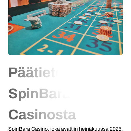
Päätietoja
SpinBara
Casinosta
SpinBara Casino, joka avattiin heinäkuussa 2025,