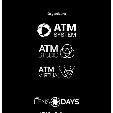
Organizers