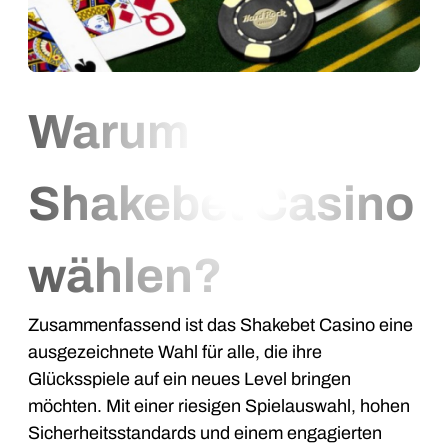
Warum das
Shakebet Casino
wählen?
Zusammenfassend ist das Shakebet Casino eine
ausgezeichnete Wahl für alle, die ihre
Glücksspiele auf ein neues Level bringen
möchten. Mit einer riesigen Spielauswahl, hohen
Sicherheitsstandards und einem engagierten