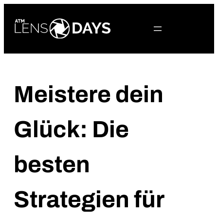
Skip
to
content
Meistere dein
Glück: Die
besten
Strategien für