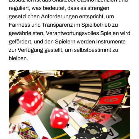
reguliert, was bedeutet, dass es strengen
gesetzlichen Anforderungen entspricht, um
Fairness und Transparenz im Spielbetrieb zu
gewährleisten. Verantwortungsvolles Spielen wird
gefördert, und den Spielern werden Instrumente
zur Verfügung gestellt, um selbstbestimmt zu
bleiben.