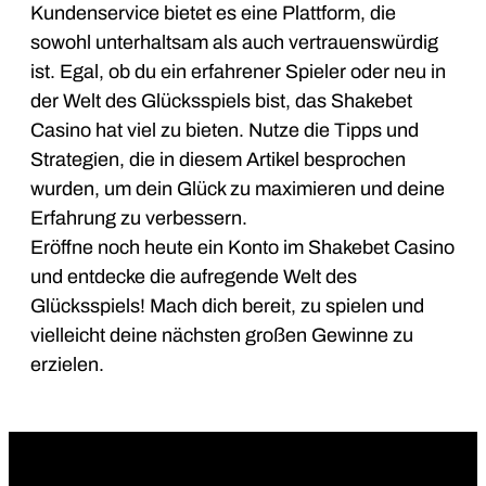
Kundenservice bietet es eine Plattform, die
sowohl unterhaltsam als auch vertrauenswürdig
ist. Egal, ob du ein erfahrener Spieler oder neu in
der Welt des Glücksspiels bist, das Shakebet
Casino hat viel zu bieten. Nutze die Tipps und
Strategien, die in diesem Artikel besprochen
wurden, um dein Glück zu maximieren und deine
Erfahrung zu verbessern.
Eröffne noch heute ein Konto im Shakebet Casino
und entdecke die aufregende Welt des
Glücksspiels! Mach dich bereit, zu spielen und
vielleicht deine nächsten großen Gewinne zu
erzielen.