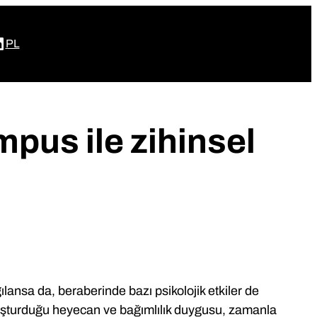
book
tagram
inkedIn
PL
mpus ile zihinsel
ılansa da, beraberinde bazı psikolojik etkiler de
 oluşturduğu heyecan ve bağımlılık duygusu, zamanla