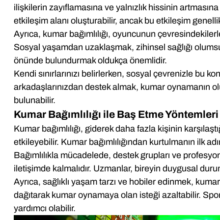
ilişkilerin zayıflamasına ve yalnızlık hissinin artması
etkileşim alanı oluşturabilir, ancak bu etkileşim genell
Ayrıca, kumar bağımlılığı, oyuncunun çevresindekilerle o
Sosyal yaşamdan uzaklaşmak, zihinsel sağlığı olumsuz 
önünde bulundurmak oldukça önemlidir.
Kendi sınırlarınızı belirlerken, sosyal çevrenizle bu k
arkadaşlarınızdan destek almak, kumar oynamanın olums
bulunabilir.
Kumar Bağımlılığı ile Baş Etme Yöntemleri
Kumar bağımlılığı, giderek daha fazla kişinin karşılaştı
etkileyebilir. Kumar bağımlılığından kurtulmanın ilk ad
Bağımlılıkla mücadelede, destek grupları ve profesyonel
iletişimde kalmalıdır. Uzmanlar, bireyin duygusal durumu
Ayrıca, sağlıklı yaşam tarzı ve hobiler edinmek, kumar
dağıtarak kumar oynamaya olan isteği azaltabilir. Spor 
yardımcı olabilir.