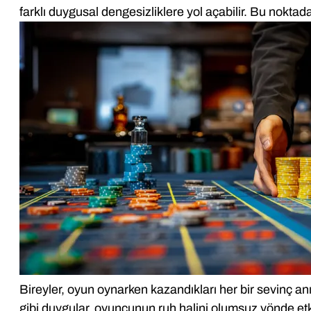
farklı duygusal dengesizliklere yol açabilir. Bu noktada
Bireyler, oyun oynarken kazandıkları her bir sevinç anı
gibi duygular, oyuncunun ruh halini olumsuz yönde etk