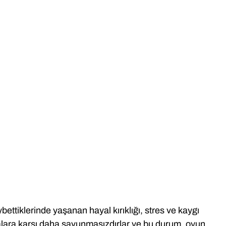
bettiklerinde yaşanan hayal kırıklığı, stres ve kaygı
malara karşı daha savunmasızdırlar ve bu durum, oyun