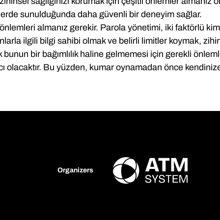
insel sağlığınızı korumak için çeşitli önlemler almanız önem
telerde sunulduğunda daha güvenli bir deneyim sağlar.
lik önlemleri almanız gerekir. Parola yönetimi, iki faktörlü 
larla ilgili bilgi sahibi olmak ve belirli limitler koymak, zihi
bunun bir bağımlılık haline gelmemesi için gerekli önleml
ımcı olacaktır. Bu yüzden, kumar oynamadan önce kendiniz
Organizers