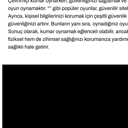
Çevrimiçi kumar oynarken, güvenliğinizi sağlamak ve zih
oyun oynamaktır. “” gibi popüler oyunlar, güvenilir si
Ayrıca, kişisel bilgilerinizi korumak için çeşitli güven
güvenliğinizi artırır. Bunların yanı sıra, oynadığınız oyun
Sonuç olarak, kumar oynamak eğlenceli olabilir, ancak 
fiziksel hem de zihinsel sağlığınızı korumanıza yard
sağlıklı hale getirir.