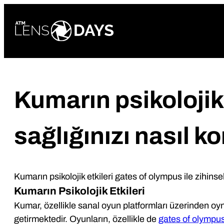
Skip
to
content
Kumarın psikolojik 
sağlığınızı nasıl k
Kumarın psikolojik etkileri gates of olympus ile zihinse
Kumarın Psikolojik Etkileri
Kumar, özellikle sanal oyun platformları üzerinden oynan
getirmektedir. Oyunların, özellikle de
gates of olympus 