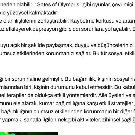
na neden olabilir. “Gates of Olympus” gibi oyunlar, çevrimi
ikle yüzeysel kalmaktadır.
lan ilişkilerini zorlaştırabilir. Kaybetme korkusu ve artan 
etkileyerek depresyon gibi ciddi sorunlara yol açabilir. B
onuyu açık bir şekilde paylaşmak, duygu ve düşüncelerinizi 
uz etkilerinden korunmanızı sağlar. Bu tür sosyal etkileş
ğı bir sorun haline gelmiştir. Bu bağımlılık, kişinin sosyal
ımlarından biri, kişinin durumunu kabul etmesidir. Bu kabul
 terapiler de oldukça etkili yöntemlerdir. Aile üyeleri ve 
nu ele alarak, kumar bağımlılığına karşı etkili stratejiler 
 bağımlılığının olumsuz etkilerinden korunmanın bir diğer ö
yapmak, sanatla ilgilenmek gibi aktiviteler, zihinsel sağlı