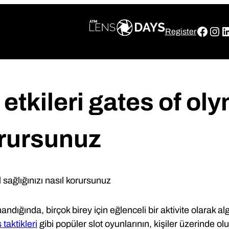
Face
Ins
L
Register
etkileri gates of oly
orursunuz
l sağlığınızı nasıl korursunuz
dığında, birçok birey için eğlenceli bir aktivite olarak alg
taktikleri
gibi popüler slot oyunlarının, kişiler üzerinde