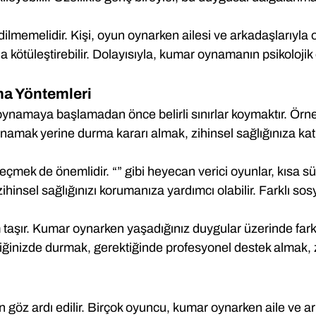
memelidir. Kişi, oyun oynarken ailesi ve arkadaşlarıyla ola
a kötüleştirebilir. Dolayısıyla, kumar oynamanın psikolojik e
ma Yöntemleri
 oynamaya başlamadan önce belirli sınırlar koymaktır. Örneğ
ynamak yerine durma kararı almak, zihinsel sağlığınıza katk
eçmek de önemlidir. “” gibi heyecan verici oyunlar, kısa sür
insel sağlığınızı korumanıza yardımcı olabilir. Farklı sosya
ır. Kumar oynarken yaşadığınız duygular üzerinde farkında
iğinizde durmak, gerektiğinde profesyonel destek almak, zi
n göz ardı edilir. Birçok oyuncu, kumar oynarken aile ve ar