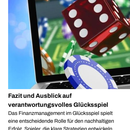
Fazit und Ausblick auf
verantwortungsvolles Glücksspiel
Das Finanzmanagement im Glücksspiel spielt
eine entscheidende Rolle für den nachhaltigen
Erfolg. Spieler, die klare Strategien entwickeln,