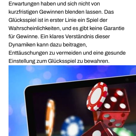
Erwartungen haben und sich nicht von
kurzfristigen Gewinnen blenden lassen. Das
Glücksspiel ist in erster Linie ein Spiel der
Wahrscheinlichkeiten, und es gibt keine Garantie
für Gewinne. Ein klares Verständnis dieser
Dynamiken kann dazu beitragen,
Enttäuschungen zu vermeiden und eine gesunde
Einstellung zum Glücksspiel zu bewahren.