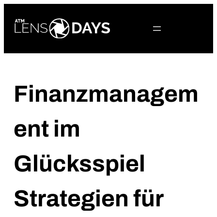
Skip
to
content
Finanzmanagem
ent im
Glücksspiel
Strategien für