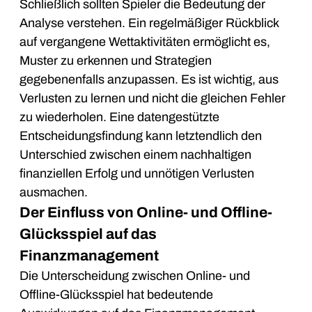
Schließlich sollten Spieler die Bedeutung der
Analyse verstehen. Ein regelmäßiger Rückblick
auf vergangene Wettaktivitäten ermöglicht es,
Muster zu erkennen und Strategien
gegebenenfalls anzupassen. Es ist wichtig, aus
Verlusten zu lernen und nicht die gleichen Fehler
zu wiederholen. Eine datengestützte
Entscheidungsfindung kann letztendlich den
Unterschied zwischen einem nachhaltigen
finanziellen Erfolg und unnötigen Verlusten
ausmachen.
Der Einfluss von Online- und Offline-
Glücksspiel auf das
Finanzmanagement
Die Unterscheidung zwischen Online- und
Offline-Glücksspiel hat bedeutende