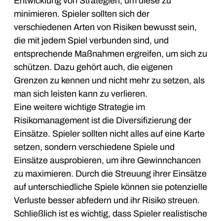
Entwicklung von Strategien, um diese zu
minimieren. Spieler sollten sich der
verschiedenen Arten von Risiken bewusst sein,
die mit jedem Spiel verbunden sind, und
entsprechende Maßnahmen ergreifen, um sich zu
schützen. Dazu gehört auch, die eigenen
Grenzen zu kennen und nicht mehr zu setzen, als
man sich leisten kann zu verlieren.
Eine weitere wichtige Strategie im
Risikomanagement ist die Diversifizierung der
Einsätze. Spieler sollten nicht alles auf eine Karte
setzen, sondern verschiedene Spiele und
Einsätze ausprobieren, um ihre Gewinnchancen
zu maximieren. Durch die Streuung ihrer Einsätze
auf unterschiedliche Spiele können sie potenzielle
Verluste besser abfedern und ihr Risiko streuen.
Schließlich ist es wichtig, dass Spieler realistische