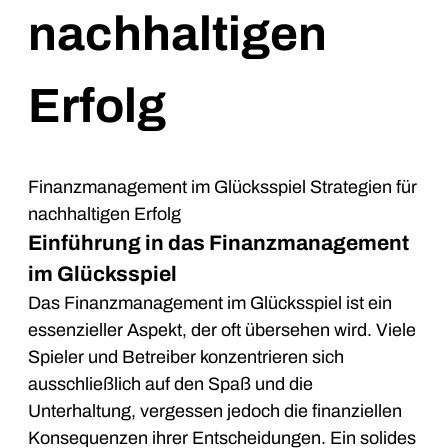
nachhaltigen
Erfolg
Finanzmanagement im Glücksspiel Strategien für
nachhaltigen Erfolg
Einführung in das Finanzmanagement
im Glücksspiel
Das Finanzmanagement im Glücksspiel ist ein
essenzieller Aspekt, der oft übersehen wird. Viele
Spieler und Betreiber konzentrieren sich
ausschließlich auf den Spaß und die
Unterhaltung, vergessen jedoch die finanziellen
Konsequenzen ihrer Entscheidungen. Ein solides