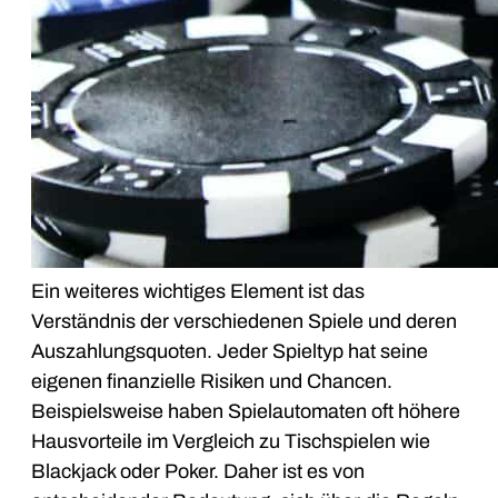
Ein weiteres wichtiges Element ist das
Verständnis der verschiedenen Spiele und deren
Auszahlungsquoten. Jeder Spieltyp hat seine
eigenen finanzielle Risiken und Chancen.
Beispielsweise haben Spielautomaten oft höhere
Hausvorteile im Vergleich zu Tischspielen wie
Blackjack oder Poker. Daher ist es von