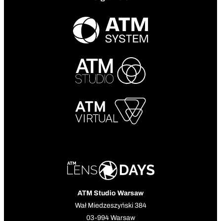
ATM Studio Warsaw
Wał Miedzeszyński 384
03-994 Warsaw