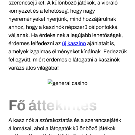
szerencséjüket. A különböző játékok, a vibráló
környezet és a lehetőség, hogy nagy
nyereményeket nyerjünk, mind hozzájárulnak
ahhoz, hogy a kaszinók népszerű célpontokká
váljanak. Ha érdekelnek a legújabb lehetőségek,
érdemes felfedezni az
új kaszino
ajánlatait is,
amelyek izgalmas élményeket kínálnak. Fedezzük
fel együtt, miért érdemes ellátogatni a kaszinók
varázslatos világába!
Fő áttekintés
A kaszinók a szórakoztatás és a szerencsejáték
állomásai, ahol a látogatók különböző játékok