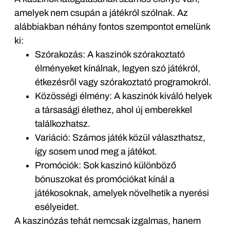
amelyek nem csupán a játékról szólnak. Az
alábbiakban néhány fontos szempontot emelünk
ki:
Szórakozás: A kaszinók szórakoztató
élményeket kínálnak, legyen szó játékról,
étkezésről vagy szórakoztató programokról.
Közösségi élmény: A kaszinók kiváló helyek
a társasági élethez, ahol új emberekkel
találkozhatsz.
Variáció: Számos játék közül választhatsz,
így sosem unod meg a játékot.
Promóciók: Sok kaszinó különböző
bónuszokat és promóciókat kínál a
játékosoknak, amelyek növelhetik a nyerési
esélyeidet.
A kaszinózás tehát nemcsak izgalmas, hanem