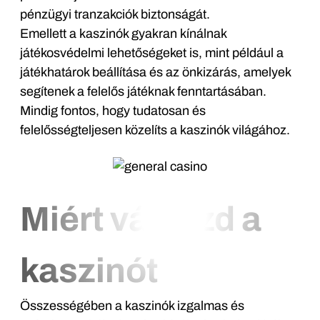
pénzügyi tranzakciók biztonságát.
Emellett a kaszinók gyakran kínálnak
játékosvédelmi lehetőségeket is, mint például a
játékhatárok beállítása és az önkizárás, amelyek
segítenek a felelős játéknak fenntartásában.
Mindig fontos, hogy tudatosan és
felelősségteljesen közelíts a kaszinók világához.
Miért válaszd a
kaszinót
Összességében a kaszinók izgalmas és