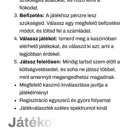
szükséges adatokat, és hozd létre a
fiókodat.
Befizetés:
A játékhoz pénzre lesz
szükséged. Válassz egy megfelelő befizetési
módot, és töltsd fel a számládat.
Válassz játékot:
Ismerd meg a kaszinóban
elérhető játékokat, és válaszd ki azt, ami a
legjobban érdekel.
Játssz felelősen:
Mindig tartsd szem előtt a
költségvetésedet, és soha ne játssz többet,
mint amennyit megengedhetsz magadnak.
Megfelelő kaszinó kiválasztása javítja a
játékélményt
Regisztráció egyszerű és gyors folyamat
Játékválaszték széles spektrumot kínál
Játékok és