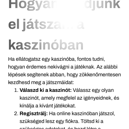
Hogyan kezdjünk
el játszani a
kaszinóban
Ha ellátogatsz egy kaszinóba, fontos tudni,
hogyan érdemes nekivágni a játéknak. Az alábbi
lépések segítenek abban, hogy zökkenőmentesen
kezdhesd meg a játszmáidat:
Válaszd ki a kaszinót:
Válassz egy olyan
kaszinót, amely megfelel az igényeidnek, és
kínálja a kívánt játékokat.
Regisztrálj:
Ha online kaszinóban játszol,
szükséged lesz egy fiókra. Töltsd ki a