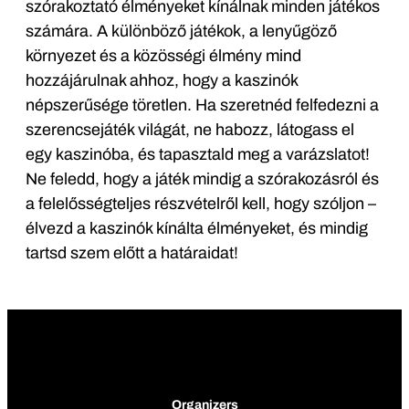
szórakoztató élményeket kínálnak minden játékos
számára. A különböző játékok, a lenyűgöző
környezet és a közösségi élmény mind
hozzájárulnak ahhoz, hogy a kaszinók
népszerűsége töretlen. Ha szeretnéd felfedezni a
szerencsejáték világát, ne habozz, látogass el
egy kaszinóba, és tapasztald meg a varázslatot!
Ne feledd, hogy a játék mindig a szórakozásról és
a felelősségteljes részvételről kell, hogy szóljon –
élvezd a kaszinók kínálta élményeket, és mindig
tartsd szem előtt a határaidat!
Organizers