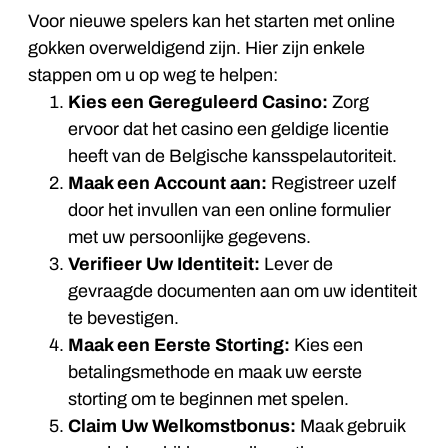
Voor nieuwe spelers kan het starten met online
gokken overweldigend zijn. Hier zijn enkele
stappen om u op weg te helpen:
Kies een Gereguleerd Casino:
Zorg
ervoor dat het casino een geldige licentie
heeft van de Belgische kansspelautoriteit.
Maak een Account aan:
Registreer uzelf
door het invullen van een online formulier
met uw persoonlijke gegevens.
Verifieer Uw Identiteit:
Lever de
gevraagde documenten aan om uw identiteit
te bevestigen.
Maak een Eerste Storting:
Kies een
betalingsmethode en maak uw eerste
storting om te beginnen met spelen.
Claim Uw Welkomstbonus:
Maak gebruik