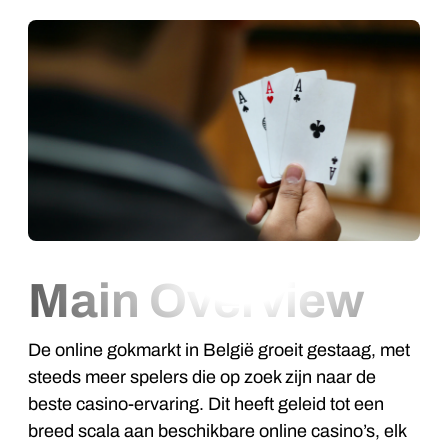
Main Overview
De online gokmarkt in België groeit gestaag, met
steeds meer spelers die op zoek zijn naar de
beste casino-ervaring. Dit heeft geleid tot een
breed scala aan beschikbare online casino’s, elk