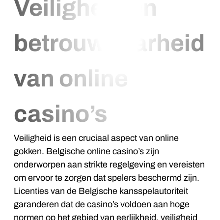
Veiligheid en
betrouwbaarheid
van online
casino’s
Veiligheid is een cruciaal aspect van online
gokken. Belgische online casino’s zijn
onderworpen aan strikte regelgeving en vereisten
om ervoor te zorgen dat spelers beschermd zijn.
Licenties van de Belgische kansspelautoriteit
garanderen dat de casino’s voldoen aan hoge
normen op het gebied van eerlijkheid, veiligheid