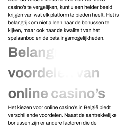
casino’s te vergelijken, kunt u een helder beeld
krijgen van wat elk platform te bieden heeft. Het is
belangrijk om niet alleen naar de bonussen te
kijken, maar ook naar de kwaliteit van het
spelaanbod en de betalingsmogelijkheden.
Belangrijke
voordelen van
online casino’s
Het kiezen voor online casino’s in België biedt
verschillende voordelen. Naast de aantrekkelijke
bonussen zijn er andere factoren die de