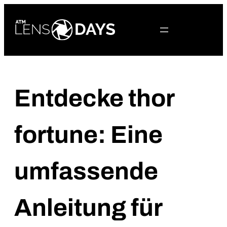
Skip
to
content
Entdecke thor
fortune: Eine
umfassende
Anleitung für