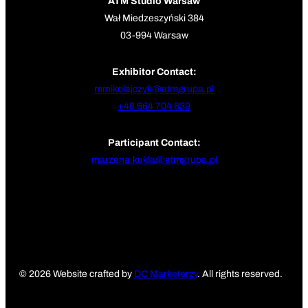
ATM Studio Warsaw
Wał Miedzeszyński 384
03-994 Warsaw
Exhibitor Contact:
mmikolajczyk@atmgrupa.pl
+48 664 704 639
Participant Contact:
marzena.kukla@atmgrupa.pl
© 2026 Website crafted by
DC Marketerzy
. All rights reserved.