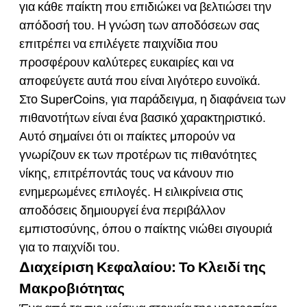
για κάθε παίκτη που επιδιώκει να βελτιώσει την
απόδοσή του. Η γνώση των αποδόσεων σας
επιτρέπει να επιλέγετε παιχνίδια που
προσφέρουν καλύτερες ευκαιρίες και να
αποφεύγετε αυτά που είναι λιγότερο ευνοϊκά.
Στο SuperCoins, για παράδειγμα, η διαφάνεια των
πιθανοτήτων είναι ένα βασικό χαρακτηριστικό.
Αυτό σημαίνει ότι οι παίκτες μπορούν να
γνωρίζουν εκ των προτέρων τις πιθανότητες
νίκης, επιτρέποντάς τους να κάνουν πιο
ενημερωμένες επιλογές. Η ειλικρίνεια στις
αποδόσεις δημιουργεί ένα περιβάλλον
εμπιστοσύνης, όπου ο παίκτης νιώθει σιγουριά
για το παιχνίδι του.
Διαχείριση Κεφαλαίου: Το Κλειδί της
Μακροβιότητας