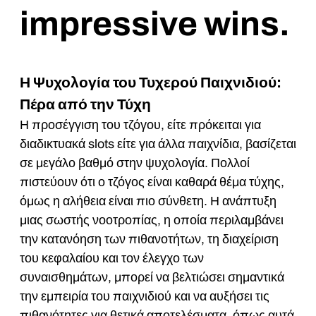
impressive wins.
Η Ψυχολογία του Τυχερού Παιχνιδιού:
Πέρα από την Τύχη
Η προσέγγιση του τζόγου, είτε πρόκειται για
διαδικτυακά slots είτε για άλλα παιχνίδια, βασίζεται
σε μεγάλο βαθμό στην ψυχολογία. Πολλοί
πιστεύουν ότι ο τζόγος είναι καθαρά θέμα τύχης,
όμως η αλήθεια είναι πιο σύνθετη. Η ανάπτυξη
μιας σωστής νοοτροπίας, η οποία περιλαμβάνει
την κατανόηση των πιθανοτήτων, τη διαχείριση
του κεφαλαίου και τον έλεγχο των
συναισθημάτων, μπορεί να βελτιώσει σημαντικά
την εμπειρία του παιχνιδιού και να αυξήσει τις
πιθανότητες για θετικά αποτελέσματα, όπως αυτά