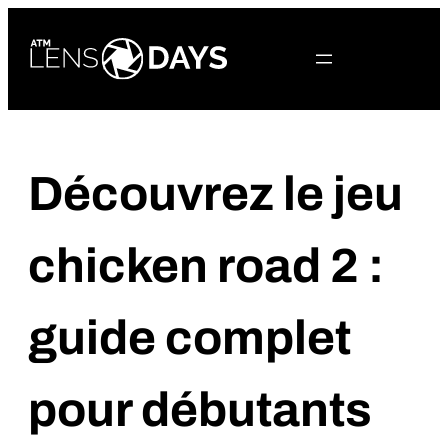
Skip
to
content
Découvrez le jeu
chicken road 2 :
guide complet
pour débutants