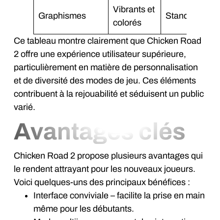
Vibrants et
Graphismes
Standard
colorés
Ce tableau montre clairement que Chicken Road
2 offre une expérience utilisateur supérieure,
particulièrement en matière de personnalisation
et de diversité des modes de jeu. Ces éléments
contribuent à la rejouabilité et séduisent un public
varié.
Avantages clés
Chicken Road 2 propose plusieurs avantages qui
le rendent attrayant pour les nouveaux joueurs.
Voici quelques-uns des principaux bénéfices :
Interface conviviale – facilite la prise en main
même pour les débutants.