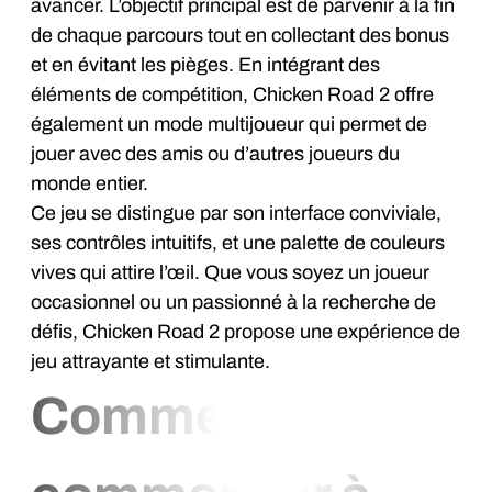
avancer. L’objectif principal est de parvenir à la fin
de chaque parcours tout en collectant des bonus
et en évitant les pièges. En intégrant des
éléments de compétition, Chicken Road 2 offre
également un mode multijoueur qui permet de
jouer avec des amis ou d’autres joueurs du
monde entier.
Ce jeu se distingue par son interface conviviale,
ses contrôles intuitifs, et une palette de couleurs
vives qui attire l’œil. Que vous soyez un joueur
occasionnel ou un passionné à la recherche de
défis, Chicken Road 2 propose une expérience de
jeu attrayante et stimulante.
Comment