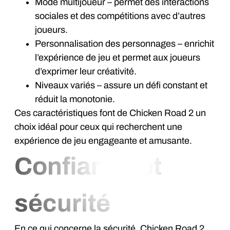
Mode multijoueur – permet des interactions
sociales et des compétitions avec d’autres
joueurs.
Personnalisation des personnages – enrichit
l’expérience de jeu et permet aux joueurs
d’exprimer leur créativité.
Niveaux variés – assure un défi constant et
réduit la monotonie.
Ces caractéristiques font de Chicken Road 2 un
choix idéal pour ceux qui recherchent une
expérience de jeu engageante et amusante.
Confiance et
sécurité
En ce qui concerne la sécurité, Chicken Road 2