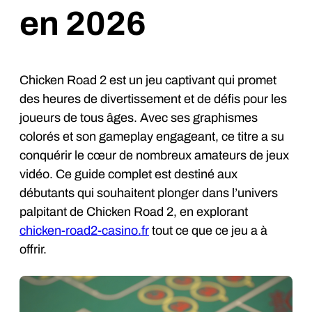
en 2026
Chicken Road 2 est un jeu captivant qui promet
des heures de divertissement et de défis pour les
joueurs de tous âges. Avec ses graphismes
colorés et son gameplay engageant, ce titre a su
conquérir le cœur de nombreux amateurs de jeux
vidéo. Ce guide complet est destiné aux
débutants qui souhaitent plonger dans l’univers
palpitant de Chicken Road 2, en explorant
chicken-road2-casino.fr
tout ce que ce jeu a à
offrir.