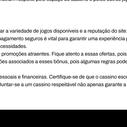
ar a variedade de jogos disponíveis e a reputação do sit
pagamento seguros é vital para garantir uma experiência p
ecessidades.
 promoções atraentes. Fique atento a essas ofertas, poi
ões associados a esses bônus, pois algumas regras podem
ssoais e financeiras. Certifique-se de que o cassino esc
s. Juntar-se a um cassino respeitável não apenas garan