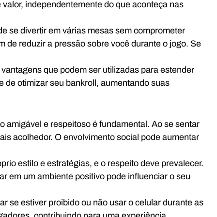
se valor, independentemente do que aconteça nas
ode se divertir em várias mesas sem comprometer
m de reduzir a pressão sobre você durante o jogo. Se
 vantagens que podem ser utilizadas para estender
e de otimizar seu bankroll, aumentando suas
to amigável e respeitoso é fundamental. Ao se sentar
ais acolhedor. O envolvimento social pode aumentar
o estilo e estratégias, e o respeito deve prevalecer.
r em um ambiente positivo pode influenciar o seu
se estiver proibido ou não usar o celular durante as
ogadores, contribuindo para uma experiência