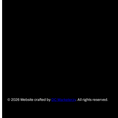
© 2026 Website crafted by
DC Marketerzy
. All rights reserved.