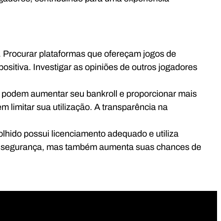
e. Procurar plataformas que ofereçam jogos de
ositiva. Investigar as opiniões de outros jogadores
s podem aumentar seu bankroll e proporcionar mais
 limitar sua utilização. A transparência na
olhido possui licenciamento adequado e utiliza
te a segurança, mas também aumenta suas chances de