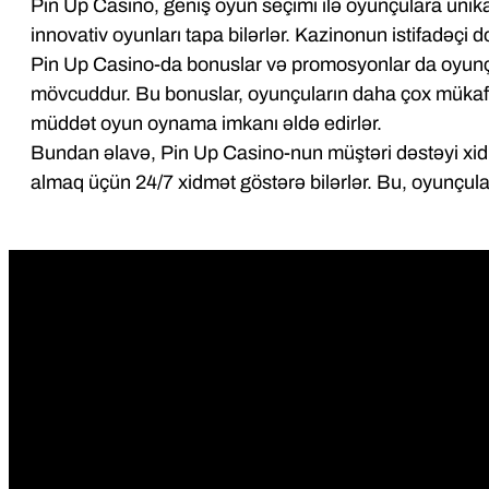
Pin Up Casino, geniş oyun seçimi ilə oyunçulara unik
innovativ oyunları tapa bilərlər. Kazinonun istifadəçi d
Pin Up Casino-da bonuslar və promosyonlar da oyunçula
mövcuddur. Bu bonuslar, oyunçuların daha çox mükafat
müddət oyun oynama imkanı əldə edirlər.
Bundan əlavə, Pin Up Casino-nun müştəri dəstəyi xidmət
almaq üçün 24/7 xidmət göstərə bilərlər. Bu, oyunçulara