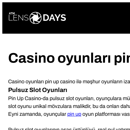
Skip
to
content
Casino oyunları pi
Casino oyunları pin up casino ilə məşhur oyunların iza
Pulsuz Slot Oyunları
Pin Up Casino-da pulsuz slot oyunları, oyunçulara müxtə
slot oyunu unikal mövzulara malikdir, bu da onları da
Eyni zamanda, oyunçular
pin up
oyun platforması vasi
Pulsuz slot oyunlarının əsas üstünlüyü, real pul yat