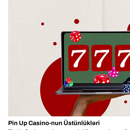
Pin Up Casino-nun Üstünlükləri