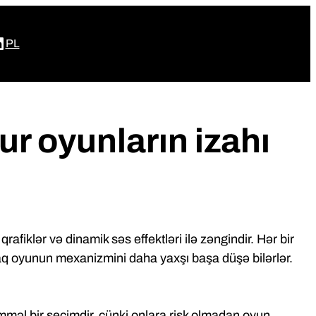
book
tagram
inkedIn
PL
ur oyunların izahı
afiklər və dinamik səs effektləri ilə zəngindir. Hər bir
raq oyunun mexanizmini daha yaxşı başa düşə bilərlər.
mməl bir seçimdir, çünki onlara risk olmadan oyun