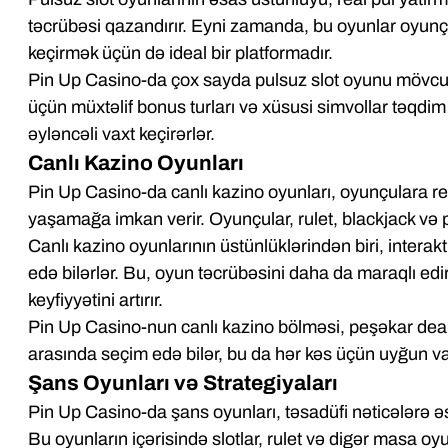
təcrübəsi qazandırır. Eyni zamanda, bu oyunlar oyunç
keçirmək üçün də ideal bir platformadır.
Pin Up Casino-da çox sayda pulsuz slot oyunu mövcudd
üçün müxtəlif bonus turları və xüsusi simvollar təqdi
əyləncəli vaxt keçirərlər.
Canlı Kazino Oyunları
Pin Up Casino-da canlı kazino oyunları, oyunçulara re
yaşamağa imkan verir. Oyunçular, rulet, blackjack və p
Canlı kazino oyunlarının üstünlüklərindən biri, interakt
edə bilərlər. Bu, oyun təcrübəsini daha da maraqlı edir
keyfiyyətini artırır.
Pin Up Casino-nun canlı kazino bölməsi, peşəkar dealer
arasında seçim edə bilər, bu da hər kəs üçün uyğun vari
Şans Oyunları və Strategiyaları
Pin Up Casino-da şans oyunları, təsadüfi nəticələrə 
Bu oyunların içərisində slotlar, rulet və digər masa o