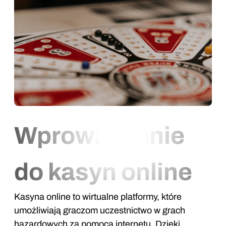
Wprowadzenie
do kasyn online
Kasyna online to wirtualne platformy, które
umożliwiają graczom uczestnictwo w grach
hazardowych za pomocą internetu. Dzięki