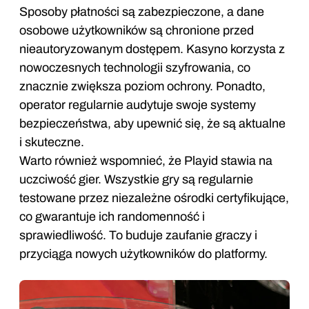
Sposoby płatności są zabezpieczone, a dane
osobowe użytkowników są chronione przed
nieautoryzowanym dostępem. Kasyno korzysta z
nowoczesnych technologii szyfrowania, co
znacznie zwiększa poziom ochrony. Ponadto,
operator regularnie audytuje swoje systemy
bezpieczeństwa, aby upewnić się, że są aktualne
i skuteczne.
Warto również wspomnieć, że Playid stawia na
uczciwość gier. Wszystkie gry są regularnie
testowane przez niezależne ośrodki certyfikujące,
co gwarantuje ich randomenność i
sprawiedliwość. To buduje zaufanie graczy i
przyciąga nowych użytkowników do platformy.