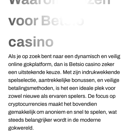
voor Betsio
casino
Als je op zoek bent naar een dynamisch en veilig
online gokplatform, dan is Betsio casino zeker
een uitstekende keuze. Met zijn indrukwekkende
spelselectie, aantrekkelijke bonussen, en veilige
betalingsmethoden, is het een ideale plek voor
zowel nieuwe als ervaren spelers. De focus op
cryptocurrencies maakt het bovendien
gemakkelijk om anoniem en snel te spelen, wat
steeds belangrijker wordt in de moderne
gokwereld.