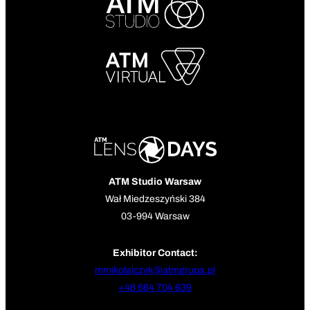
ATM Studio Warsaw
Wał Miedzeszyński 384
03-994 Warsaw
Exhibitor Contact:
mmikolajczyk@atmgrupa.pl
+48 664 704 639