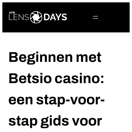
Skip
to
content
Beginnen met
Betsio casino:
een stap-voor-
stap gids voor