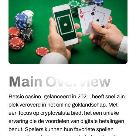
Main Overview
Betsio casino, gelanceerd in 2021, heeft snel zijn
plek veroverd in het online goklandschap. Met
een focus op cryptovaluta biedt het een unieke
ervaring die de voordelen van digitale betalingen
benut. Spelers kunnen hun favoriete spellen