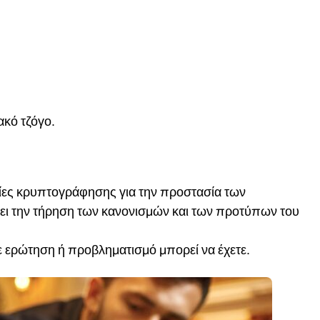
ακό τζόγο.
ογίες κρυπτογράφησης για την προστασία των
ζει την τήρηση των κανονισμών και των προτύπων του
τε ερώτηση ή προβληματισμό μπορεί να έχετε.