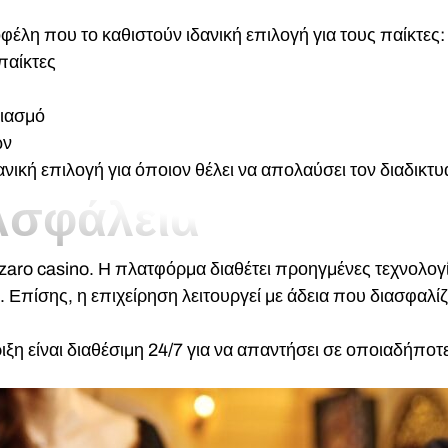
φέλη που το καθιστούν ιδανική επιλογή για τους παίκτες:
παίκτες
διασμό
ων
δανική επιλογή για όποιον θέλει να απολαύσει τον διαδικτυ
Ασφάλεια
lizaro casino. Η πλατφόρμα διαθέτει προηγμένες τεχνολ
 Επίσης, η επιχείρηση λειτουργεί με άδεια που διασφαλί
ιξη είναι διαθέσιμη 24/7 για να απαντήσει σε οποιαδήπο