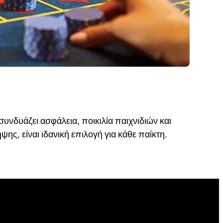
συνδυάζει ασφάλεια, ποικιλία παιχνιδιών και
ης, είναι ιδανική επιλογή για κάθε παίκτη.